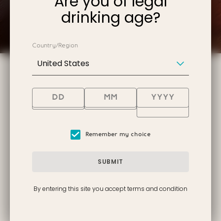
Are you of legal
drinking age?
Country/Region
United States
NOS AUTRES RHUMS
D’EXCEPTION
Remember my choice
SUBMIT
By entering this site you accept terms and condition