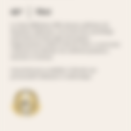
42°
70cl
Le rhum Millésime 1999, dernier millésime du
deuxième millénaire, est le fruit d’un assemblage
méticuleux de deux loges d’exception.
Soigneusement vieilli en fûts de chêne, ce processus
a façonné son identité, lui conférant puissance,
structure et richesse.
Caractérisé par sa subtilité, il dévoile une
personnalité séduisante et authentique.